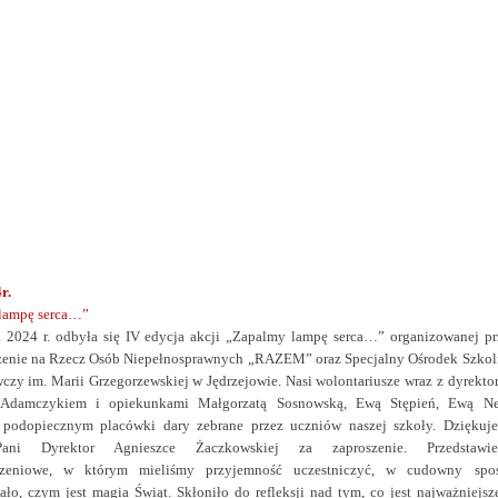
r.
lampę serca…”
a 2024 r. odbyła się IV edycja akcji „Zapalmy lampę serca…” organizowanej pr
zenie na Rzecz Osób Niepełnosprawnych „RAZEM” oraz Specjalny Ośrodek Szkol
y im. Marii Grzegorzewskiej w Jędrzejowie. Nasi wolontariusze wraz z
dyrekto
 Adamczykiem i opiekunkami Małgorzatą Sosnowską, Ewą Stępień, Ewą N
i podopiecznym placówki dary zebrane przez uczniów naszej szkoły. Dziękuj
ani Dyrektor Agnieszce Żaczkowskiej za zaproszenie. Przedstawie
dzeniowe, w którym mieliśmy przyjemność uczestniczyć, w cudowny spo
ło, czym jest magia Świąt. Skłoniło do refleksji nad tym, co jest najważniejsz