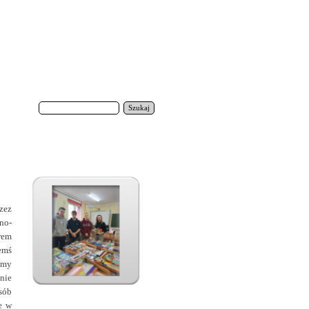
Szukaj
zez
no-
rem
emś
emy
nie
sób
e w