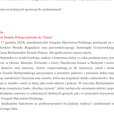
enia na kolejnych sportowych wydarzeniach!
 r.
ie Światło Pokoju zawitało do "Grota"
17 grudnia 2024r. przedstawiciele Związku Harcerstwa Polskiego przekazali na r
dyrektor Moniki Bugajskiej oraz przewodniczącego Samorządu Uczniowskieg
rota Betlejemskie Światło Pokoju dla społeczności naszej szkoły.
tlejemskie to symbol pokoju, nadziei i braterstwa, który co roku przekazywany jest
cie w okresie Adwentu. Pochodzi z Groty Narodzenia Jezusa w Betlejem i niesi
z skautów oraz harcerzy, którzy rozprowadzają je do instytucji, szkół i dom
e Światła Betlejemskiego przypomina o potrzebie jedności i niesienia dobra inn
ąc narodzenie Chrystusa oraz światło, które ma rozjaśniać mroki codzienności. Ka
ąć to światło i nieść je dalej jako znak miłości i pokoju.
W tym roku Betlejemski
koju towarzyszy hasło „Kochaj czynem”, które zachęca do wyrażania miłości popr
działania, zarówno w codziennych drobnych gestach, jak i w sytuacjach kryzysow
e Związek Harcerstwa Polskiego.
e dziękujemy harcerzom za podtrzymywanie tej pięknej tradycji i przekazanie 
kowego daru.