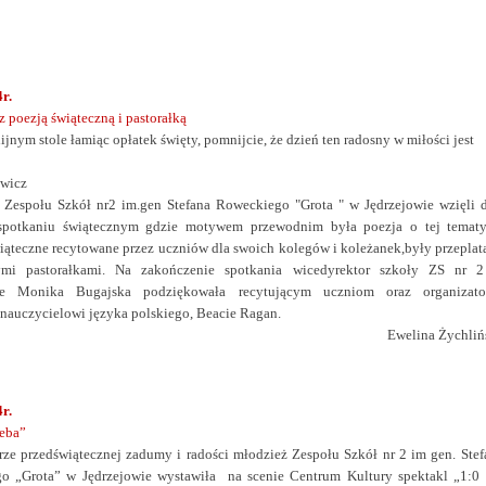
r.
z poezją świąteczną i pastorałką
ijnym stole łamiąc opłatek święty, pomnijcie, że dzień ten radosny w miłości jest
owicz
 Zespołu Szkół nr2 im.gen Stefana Roweckiego "Grota " w Jędrzejowie wzięli d
spotkaniu świątecznym gdzie motywem przewodnim była poezja o tej tematy
iąteczne recytowane przez uczniów dla swoich kolegów i koleżanek,były przeplat
ymi pastorałkami. Na zakończenie spotkania wicedyrektor szkoły ZS nr 
wie Monika Bugajska podziękowała recytującym uczniom oraz organizato
 nauczycielowi języka polskiego, Beacie Ragan.
Ewelina Żychliń
r.
ieba”
ze przedświątecznej zadumy i radości młodzież Zespołu Szkół nr 2 im gen. Stef
o „Grota” w Jędrzejowie wystawiła na scenie Centrum Kultury spektakl „1:0 