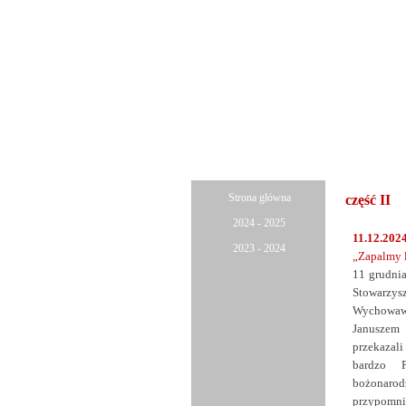
Strona główna
część II
2024 - 2025
11.12.2024
2023 - 2024
„Zapalmy 
11 grudni
Stowarzys
Wychowawcz
Januszem
przekazal
bardzo P
bożonaro
przypomnia