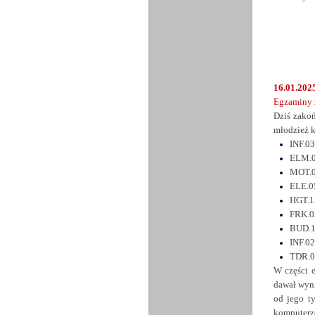
16.01.2025
Egzaminy 
Dziś zako
młodzież k
INF.03
ELM.06
MOT.06
ELE.05
HGT.12
FRK.03
BUD.19
INF.02
TDR.01
W części e
dawał wyn
od jego t
komputerz