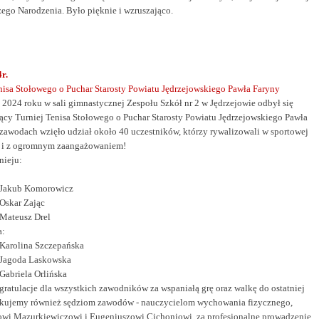
ego Narodzenia. Było pięknie i wzruszająco.
r.
nisa Stołowego o Puchar Starosty Powiatu Jędrzejowskiego Pawła Faryny
 2024 roku w sali gimnastycznej Zespołu Szkół nr 2 w Jędrzejowie odbył się
cy Turniej Tenisa Stołowego o Puchar Starosty Powiatu Jędrzejowskiego Pawła
zawodach wzięło udział około 40 uczestników, którzy rywalizowali w sportowej
e i z ogromnym zaangażowaniem!
nieju:
: Jakub Komorowicz
 Oskar Zając
 Mateusz Drel
a:
 Karolina Szczepańska
 Jagoda Laskowska
 Gabriela Orlińska
gratulacje dla wszystkich zawodników za wspaniałą grę oraz walkę do ostatniej
kujemy również sędziom zawodów - nauczycielom wychowania fizycznego,
wi Mazurkiewiczowi i Eugeniuszowi Cichoniowi, za profesjonalne prowadzenie