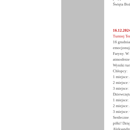
Święta Boż
16.12.2024
Turniej Te
16 grudnia
emocjonują
Faryny. W 
atmosferz
Wyniki tur
Chłopcy:
1 miejsce
2 miejsce:
3 miejsce:
Dziewczęt
1 miejsce:
2 miejsce:
3 miejsce:
Serdeczne 
piłki!
Dzię
Aleksandro