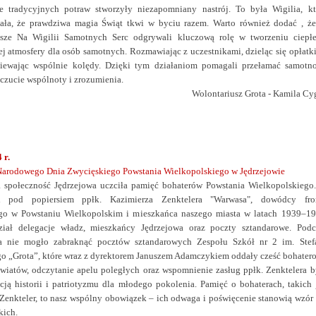
e tradycyjnych potraw stworzyły niezapomniany nastrój. To była Wigilia, kt
ała, że prawdziwa magia Świąt tkwi w byciu razem. Warto również dodać , że
usze Na Wigilii Samotnych Serc odgrywali kluczową rolę w tworzeniu ciepłe
ej atmosfery dla osób samotnych. Rozmawiając z uczestnikami, dzieląc się opłatk
piewając wspólnie kolędy. Dzięki tym działaniom pomagali przełamać samotno
czucie wspólnoty i zrozumienia.
Wolontariusz Grota - Kamila Cy
 r.
arodowego Dnia Zwycięskiego Powstania Wielkopolskiego w Jędrzejowie
a społeczność Jędrzejowa uczciła pamięć bohaterów Powstania Wielkopolskiego
h pod popiersiem ppłk. Kazimierza Zenktelera "Warwasa", dowódcy fro
go w Powstaniu Wielkopolskim i mieszkańca naszego miasta w latach 1939–19
ział delegacje władz, mieszkańcy Jędrzejowa oraz poczty sztandarowe.
Podc
a nie mogło zabraknąć pocztów sztandarowych Zespołu Szkół nr 2 im. Stef
 „Grota”, które wraz z dyrektorem Januszem Adamczykiem oddały cześć bohatero
wiatów, odczytanie apelu poległych oraz wspomnienie zasług ppłk. Zenktelera b
cją historii i patriotyzmu dla młodego pokolenia.
Pamięć o bohaterach, takich 
Zenkteler, to nasz wspólny obowiązek – ich odwaga i poświęcenie stanowią wzór 
kich.