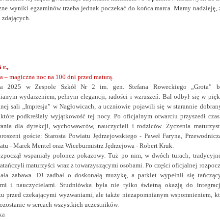
czne wyniki egzaminów trzeba jednak poczekać do końca marca. Mamy nadzieję,
 zdających.
 r.,
 – magiczna noc na 100 dni przed maturą.
ka 2025 w Zespole Szkół Nr 2 im. gen. Stefana Roweckiego „Grota” b
anym wydarzeniem, pełnym elegancji, radości i wzruszeń. Bal odbył się w pięk
ej sali „Impresja” w Nagłowicach, a uczniowie pojawili się w starannie dobran
 które podkreślały wyjątkowość tej nocy.
Po oficjalnym otwarciu przyszedł czas
ania dla dyrekcji, wychowawców, nauczycieli i rodziców. Życzenia maturzys
proszeni goście: Starosta Powiatu Jędrzejowskiego - Paweł Faryna, Przewodnicz
tu - Marek Mentel oraz Wiceburmistrz Jędrzejowa - Robert Kruk.
ozpoczął wspaniały polonez pokazowy. Tuż po nim, w dwóch turach, tradycyjn
atańczyli maturzyści wraz z towarzyszącymi osobami.
Po części oficjalnej rozpoc
iała zabawa. DJ zadbał o doskonałą muzykę, a parkiet wypełnił się tańcząc
ami i nauczycielami. Studniówka była nie tylko świetną okazją do integracj
u przed czekającymi wyzwaniami, ale także niezapomnianym wspomnieniem, kt
ozostanie w sercach wszystkich uczestników.
ka