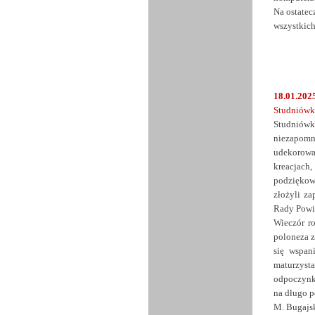
Na ostate
wszystkich
18.01.2025
Studniówka
Studniów
niezapomni
udekorowan
kreacjach,
podziękow
złożyli za
Rady Powia
Wieczór r
poloneza z
się wspan
maturzyst
odpoczynk
na długo p
M. Bugajs