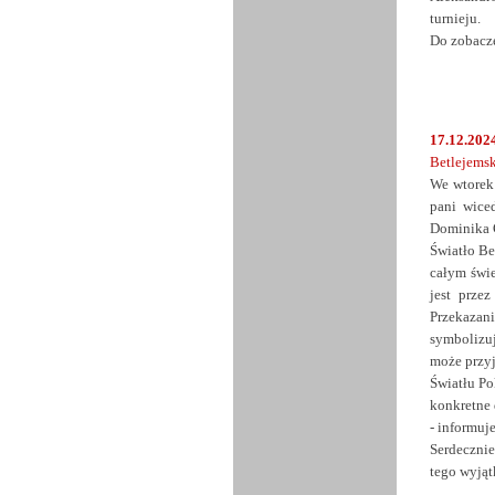
turnieju.
Do zobacz
17.12.2024
Betlejemsk
We wtorek 
pani wice
Dominika G
Światło Be
całym świe
jest prze
Przekazani
symbolizuj
może przyj
Światłu Po
konkretne 
- informuj
Serdeczni
tego wyjąt