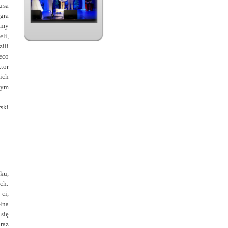
usa
gra
śmy
li,
ili
eco
tor
ich
łym
ski
ku,
ch.
ci,
łna
się
raz