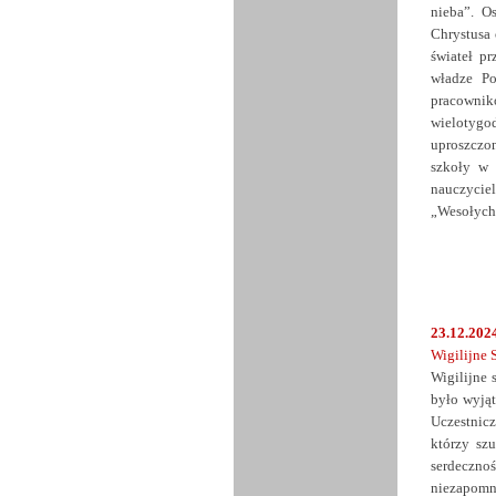
nieba”. O
Chrystusa 
świateł p
władze Po
pracownikó
wielotygo
uproszczo
szkoły w
nauczycie
„Wesołych 
23.12.2024
Wigilijne 
Wigilijne 
było wyją
Uczestnicz
którzy szu
serdeczno
niezapomn