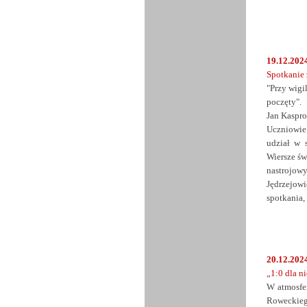
19.12.2024
Spotkanie 
"Przy wigil
poczęty".
Jan Kaspr
Uczniowie
udział w 
Wiersze św
nastrojow
Jędrzejo
spotkania,
20.12.2024
„1:0 dla n
W atmosfer
Roweckieg