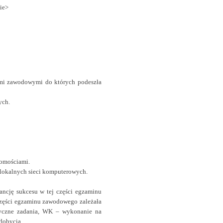
ie>
ami zawodowymi do których podeszła
ych.
homościami.
 lokalnych sieci komputerowych.
ancję sukcesu w tej części egzaminu
części egzaminu zawodowego zależała
yczne zadania, WK – wykonanie na
dobycia.