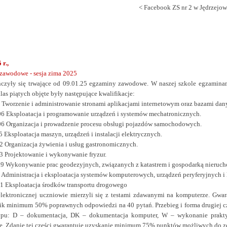
< Facebook ZS nr 2 w Jędrzejow
 r.,
zawodowe - sesja zima 2025
ńczyły się trwające od 09.01.25 egzaminy zawodowe. W naszej szkole egzamin
las piątych
objęte były następujące kwalifikacje:
 Tworzenie i administrowanie stronami aplikacjami internetowym oraz bazami dan
 Eksploatacja i programowanie urządzeń i systemów mechatronicznych.
 Organizacja i prowadzenie procesu obsługi pojazdów samochodowych.
 Eksploatacja maszyn, urządzeń i instalacji elektrycznych.
 Organizacja żywienia i usług gastronomicznych.
 Projektowanie i wykonywanie fryzur.
 Wykonywanie prac geodezyjnych, związanych z katastrem i gospodarką nieruc
 Administracja i eksploatacja systemów komputerowych, urządzeń peryferyjnych i
 Eksploatacja środków transportu drogowego
lektronicznej uczniowie mierzyli się z testami zdawanymi na komputerze. Gwar
ik minimum 50% poprawnych odpowiedzi na 40 pytań. Przebieg i forma drugiej 
ypu: D – dokumentacja, DK – dokumentacja komputer, W – wykonanie prakt
e. Zdanie tej części gwarantuje uzyskanie minimum 75% punktów możliwych do z