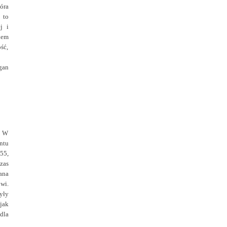
óra
 to
j i
iem
ść,
gan
. W
ntu
55,
zas
ana
wi.
yły
jak
dla