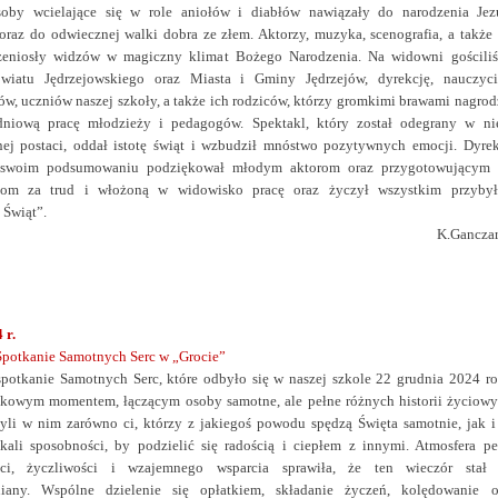
soby wcielające się w role aniołów i diabłów nawiązały do narodzenia Jez
oraz do odwiecznej walki dobra ze złem. Aktorzy, muzyka, scenografia, a także 
rzeniosły widzów w magiczny klimat Bożego Narodzenia.
Na widowni gościli
wiatu Jędrzejowskiego oraz Miasta
i Gminy Jędrzejów, dyrekcję, nauczycie
w, uczniów naszej szkoły, a także ich rodziców, którzy gromkimi brawami nagrodz
dniową pracę młodzieży i pedagogów. Spektakl, który został odegrany w ni
nej postaci, oddał istotę świąt i wzbudził mnóstwo pozytywnych emocji. Dyrek
 swoim podsumowaniu podziękował młodym aktorom oraz przygotowującym 
lom za trud i włożoną
w widowisko pracę oraz życzył wszystkim przyby
Świąt”.
K.Ganczar
 r.
Spotkanie Samotnych Serc w „Grocie”
spotkanie Samotnych Serc, które odbyło się w naszej szkole 22 grudnia 2024 ro
tkowym momentem, łączącym osoby samotne, ale pełne różnych historii życiowy
yli w nim zarówno ci, którzy z jakiegoś powodu spędzą Święta samotnie, jak i 
kali sposobności, by podzielić się radością i ciepłem z innymi. Atmosfera pe
ści, życzliwości i wzajemnego wsparcia sprawiła, że ten wieczór stał 
iany. Wspólne dzielenie się opłatkiem, składanie życzeń, kolędowanie o