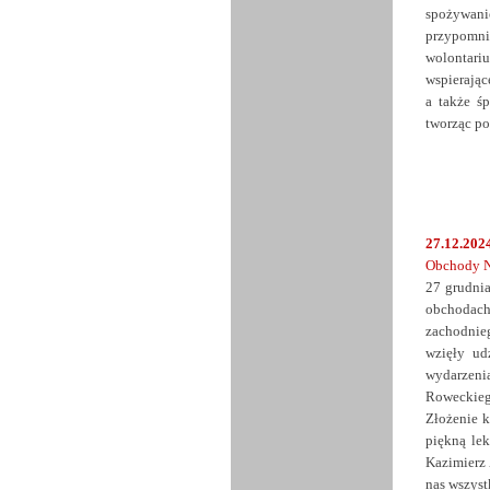
spożywani
przypomni
wolontari
wspierając
a także ś
tworząc po
27.12.2024
Obchody N
27 grudni
obchodac
zachodnie
wzięły ud
wydarzeni
Roweckiego
Złożenie k
piękną lek
Kazimierz 
nas wszyst