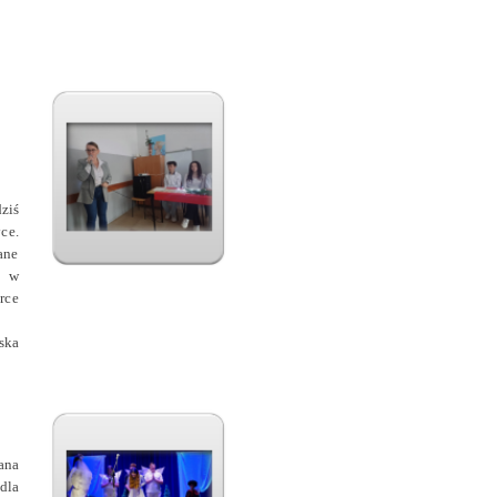
ziś
ce.
ane
2 w
rce
ska
ana
dla