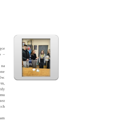
ęce
o –
 na
one
ów.
ym,
żdy
emu
zez
ych
nam