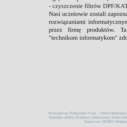
- czyszczenie filtrów DPF/KAT
Nasi uczniowie zostali zapozn
rozwiązaniami informatyczny
przez firmę produktów. T
"technikom informatykom" zdo
Strona główna
|
Podręczniki
|
O nas...
|
Oferta edukacyjna
Kalendarz szkolny
|
Konkursy
|
Strefa ucznia
|
Strefa rodz
Nasze www
|
RODO
|
Deklarac