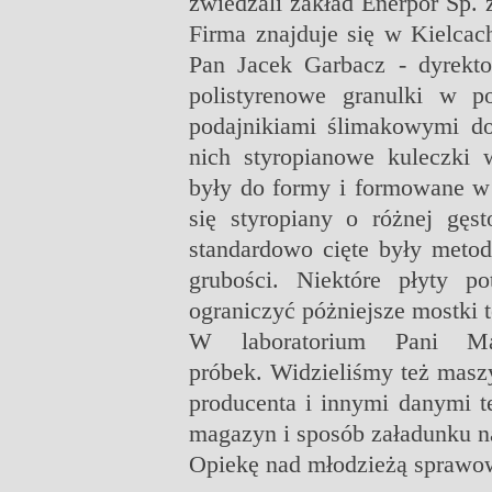
zwiedzali zakład Enerpor Sp. 
Firma znajduje się w Kielcac
Pan Jacek Garbacz - dyrekto
polistyrenowe granulki w po
podajnikiami ślimakowymi do
nich styropianowe kuleczki 
były do formy i formowane w 
się styropiany o różnej gęs
standardowo cięte były metod
grubości. Niektóre płyty p
ograniczyć póżniejsze mostki 
W laboratorium Pani Ma
próbek.
Widzieliśmy też maszy
producenta i innymi danymi 
magazyn i sposób załadunku n
Opiekę nad młodzieżą sprawow