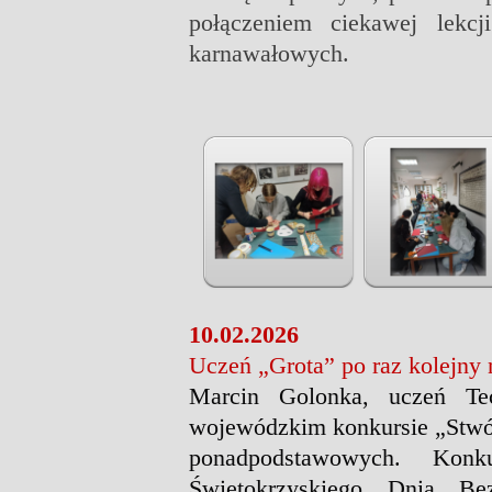
połączeniem ciekawej lekc
karnawałowych.
10.02.2026
Uczeń „Grota” po raz kolejny
Marcin Golonka, uczeń Te
wojewódzkim konkursie „Stwór
ponadpodstawowych. Kon
Świętokrzyskiego Dnia Be