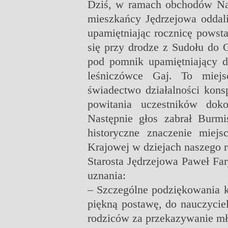
Dziś, w ramach obchodów Na
mieszkańcy Jędrzejowa oddal
upamiętniając rocznicę powst
się przy drodze z Sudołu do G
pod pomnik upamiętniający
leśniczówce Gaj. To miejsc
świadectwo działalności kons
powitania uczestników dok
Następnie głos zabrał Burmis
historyczne znaczenie miej
Krajowej w dziejach naszego re
Starosta Jędrzejowa Paweł Fa
uznania:
– Szczególne podziękowania ki
piękną postawę, do nauczycie
rodziców za przekazywanie mło