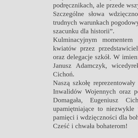
podręcznikach, ale przede wszy
Szczególne słowa wdzięczn
trudnych warunkach pogodowyc
szacunku dla historii”.
Kulminacyjnym momentem o
kwiatów przez przedstawicie
oraz delegacje szkół. W imien
Janusz Adamczyk, wicedyre
Cichoń.
Naszą szkołę reprezentowały 
Inwalidów Wojennych oraz p
Domagała, Eugeniusz Cic
upamiętniające to niezwykle
pamięci i wdzięczności dla b
Cześć i chwała bohaterom!