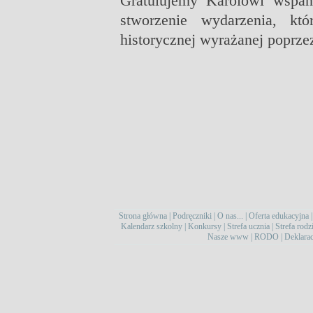
Gratulujemy Karolowi wspani
stworzenie wydarzenia, kt
historycznej wyrażanej poprz
Strona główna
|
Podręczniki
|
O nas...
|
Oferta edukacyjna
Kalendarz szkolny
|
Konkursy
|
Strefa ucznia
|
Strefa rodz
Nasze www
|
RODO
|
Deklarac