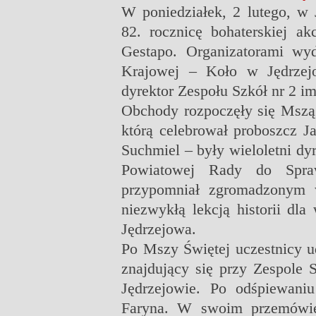
W poniedziałek, 2 lutego, w 
82. rocznicę bohaterskiej ak
Gestapo. Organizatorami wy
Krajowej – Koło w Jędrzejo
dyrektor Zespołu Szkół nr 2 
Obchody rozpoczęły się Mszą
którą celebrował proboszcz J
Suchmiel – były wieloletni dy
Powiatowej Rady do Spr
przypomniał zgromadzonym w
niezwykłą lekcją historii dl
Jędrzejowa.
Po Mszy Świętej uczestnicy u
znajdujący się przy Zespole 
Jędrzejowie. Po odśpiewani
Faryna. W swoim przemówie