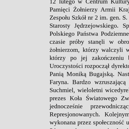
12 lutego w Centrum Kultur
Pamięci Żołnierzy Armii Kra
Zespołu Szkół nr 2 im. gen. S
Starosty Jędrzejowskiego. 
Polskiego Państwa Podziemne
czasie próby stanęli w obro
żołnierzom, którzy walczyli 
którzy po jej zakończeniu 
Uroczystości rozpoczął dyrek
Panią Moniką Bugajską. Nastę
Faryna. Bardzo wzruszającą
Suchmiel, wieloletni wicedyrek
prezes Koła Światowego Zwi
jednocześnie przewodni
Represjonowanych. Kolejnym
wykonana przez społeczność u