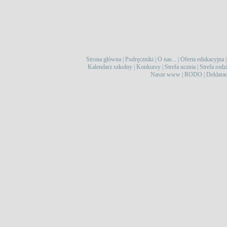
Strona główna
|
Podręczniki
|
O nas...
|
Oferta edukacyjna
Kalendarz szkolny
|
Konkursy
|
Strefa ucznia
|
Strefa rodz
Nasze www
|
RODO
|
Deklarac