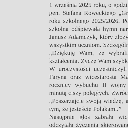
1 września 2025 roku, o godzi
gen. Stefana Roweckiego „Gr
roku szkolnego 2025/2026.
P
szkolna odśpiewała hymn naro
Janusz Adamczyk, który złoży
wszystkim uczniom. Szczególn
„Dziękuję Wam, że wybraliś
kształcenia. Życzę Wam szybki
W uroczystości uczestniczyli
Faryna oraz wicestarosta Ma
rocznicy wybuchu II wojny 
minutą ciszy poległych. Zwróc
„Poszerzajcie swoją wiedzę, a
tym, że jesteście Polakami.”
Następnie głos zabrała wic
odczytała życzenia skierowan