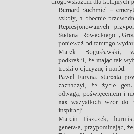
drogowskazem dla kolejnych 
Bernard Suchmiel – emeryto
szkoły, a obecnie przewod
Represjonowanych przypom
Stefana Roweckiego „Grot
ponieważ od tamtego wydarz
Marek Bogusławski, wi
podkreślił, że mając tak wy
troski o ojczyznę i naród.
Paweł Faryna, starosta po
zaznaczył, że życie gen
odwagą, poświęceniem i ni
nas wszystkich wzór do 
inspiracji.
Marcin Piszczek, burmist
generała, przypominając, że