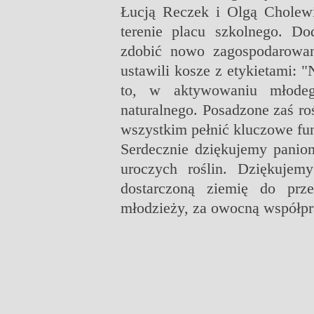
Łucją Reczek i Olgą Cholewiń
terenie placu szkolnego.
Dod
zdobić nowo zagospodarowany
ustawili kosze z etykietami: 
to, w aktywowaniu młodeg
naturalnego.
Posadzone zaś roś
wszystkim pełnić kluczowe
fu
Serdecznie dziękujemy panio
uroczych roślin.
Dziękujemy
dostarczoną ziemię do prz
młodzieży, za owocną współpr