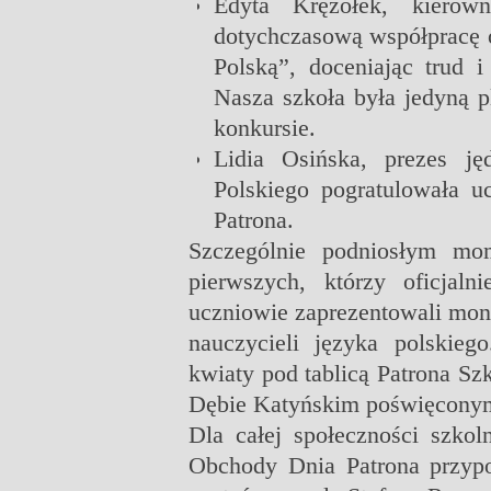
Edyta Krężołek, kierow
dotychczasową współpracę o
Polską”, doceniając trud 
Nasza szkoła była jedyną p
konkursie.
Lidia Osińska, prezes ję
Polskiego pogratulowała u
Patrona.
Szczególnie podniosłym mo
pierwszych, którzy oficjaln
uczniowie zaprezentowali mo
nauczycieli języka polskieg
kwiaty pod tablicą Patrona Sz
Dębie Katyńskim poświęconym
Dla całej społeczności szkol
Obchody Dnia Patrona przypo